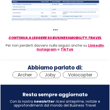
***
CONTINUA A LEGGERE SU BUSINESSMOBILITY.TRAVEL
Per non perderti davvero nulla seguici anche su
LinkedIn
,
Instagram
e
TikTok
Abbiamo parlato di:
Archer
,
Joby
,
Volocopter
Resta sempre aggiornato
Con la nostra
newsletter
ricevi anteprime, notizie e
approfondimenti dal mondo del Business Travel.