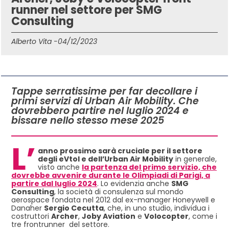
runner nel settore per SMG
Consulting
Alberto Vita -
04/12/2023
IN QUESTO ARTICOLO
Tappe serratissime per far decollare i
primi servizi di Urban Air Mobility. Che
dovrebbero partire nel luglio 2024 e
bissare nello stesso mese 2025
L’
anno prossimo sarà cruciale per il settore
degli eVtol e dell’Urban Air Mobility
in generale,
visto anche
la partenza del primo servizio, che
dovrebbe avvenire durante le Olimpiadi di Parigi, a
partire dal luglio 2024
. Lo evidenzia anche
SMG
Consulting
, la società di consulenza sul mondo
aerospace fondata nel 2012 dal ex-manager Honeywell e
Danaher
Sergio Cecutta
, che, in uno studio, individua i
costruttori
Archer
,
Joby Aviation
e
Volocopter
, come i
tre frontrunner del settore.