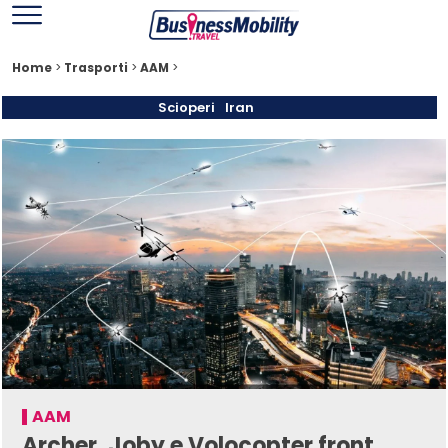
Home
>
Trasporti
>
AAM
>
Scioperi
Iran
AAM
Archer, Joby e Volocopter front