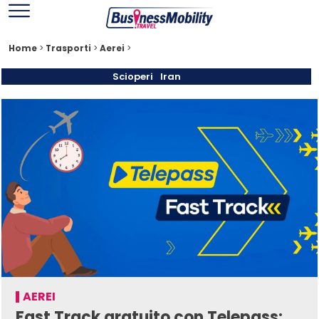
Home
>
Trasporti
>
Aerei
>
Scioperi
Iran
AEREI
Fast Track gratuito con Telepass: