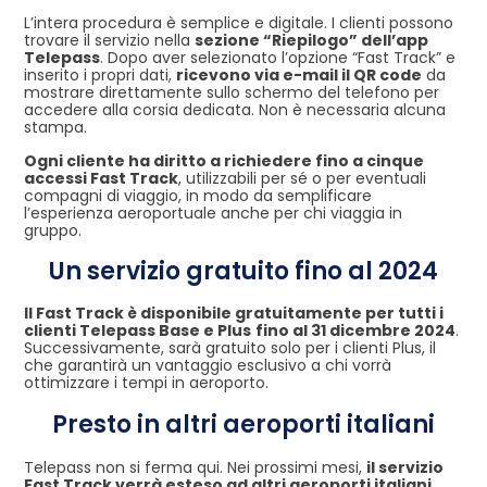
L’intera procedura è semplice e digitale. I clienti possono
trovare il servizio nella
sezione “Riepilogo” dell’app
Telepass
. Dopo aver selezionato l’opzione “Fast Track” e
inserito i propri dati,
ricevono via e-mail il QR code
da
mostrare direttamente sullo schermo del telefono per
accedere alla corsia dedicata. Non è necessaria alcuna
stampa.
Ogni cliente ha diritto a richiedere fino a cinque
accessi Fast Track
, utilizzabili per sé o per eventuali
compagni di viaggio, in modo da semplificare
l’esperienza aeroportuale anche per chi viaggia in
gruppo.
Un servizio gratuito fino al 2024
Il Fast Track è disponibile gratuitamente per tutti i
clienti Telepass Base e Plus
fino al 31 dicembre 2024
.
Successivamente, sarà gratuito solo per i clienti Plus, il
che garantirà un vantaggio esclusivo a chi vorrà
ottimizzare i tempi in aeroporto.
Presto in altri aeroporti italiani
Telepass non si ferma qui. Nei prossimi mesi,
il servizio
Fast Track verrà esteso ad altri aeroporti italiani
,