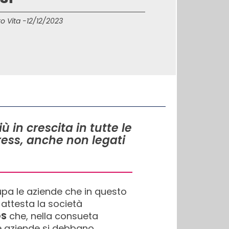
o Vita -
12/12/2023
in crescita in tutte le
tress, anche non legati
upa le aziende che in questo
 attesta la società
OS
che, nella consueta
le aziende si debbano