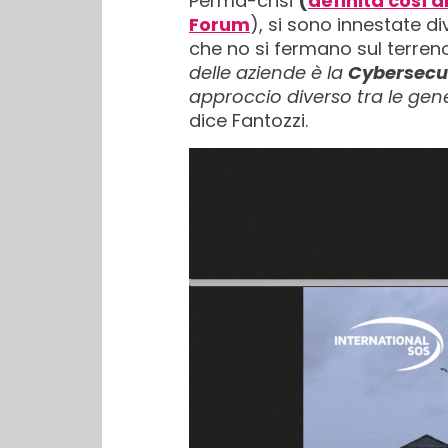
Perma-crisi
(
definita così 
Forum
), si sono innestate di
che no si fermano sul terren
delle aziende è la
Cybersecu
approccio diverso tra le ge
dice Fantozzi.