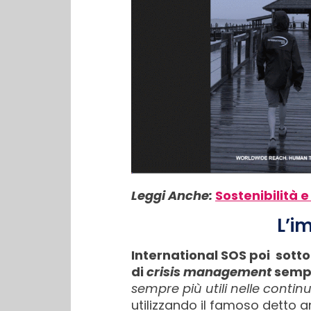
Leggi Anche:
Sostenibilità e
L’i
International SOS poi sotto
di
crisis management
sempre
sempre più utili nelle cont
utilizzando il famoso detto a