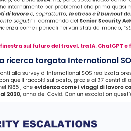
he internamente per problematiche prima quasi ma
ti di lavoro
e, soprattutto,
lo stress e il burnout d
ente seguit
i” il commendo del
Senior Security Ad
denza come i pericoli nei vari stati del mondo, “
s
finestra sul futuro del travel, tra IA, ChatGPT 
a ricerca targata International S
anti alla survey di International SOS realizzata pr
 con quelli raccolti sul posto, grazie ai 27 centri di 
nel 1985 , che
evidenza come i viaggi di lavoro
dal 2020
, anno del Covid. Con un escalation quest’