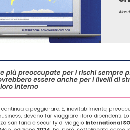
Albert
più preoccupate per i rischi sempre più 
vrebbero essere anche per i livelli di s
 loro interno
continua a peggiorare. E, inevitabilmente, preocc
usiness, devono far viaggiare i loro dipendenti. Lo
zza sanitaria e security di viaggio
International S
 Map, edizione
2024
, ha, però, sottolineato come 