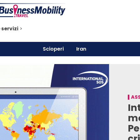
 servizi
>
Scioperi
Iran
ASS
In
mo
Pe
cri