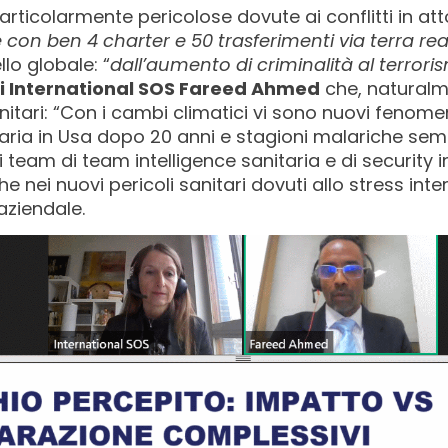
ticolarmente pericolose dovute ai conflitti in atto
 con ben 4 charter e 50 trasferimenti via terra real
llo globale: “
dall’aumento di criminalità al terroris
di International SOS Fareed Ahmed
che, naturalm
itari: “Con i cambi climatici vi sono nuovi fenomeni
laria in Usa dopo 20 anni e stagioni malariche sem
team di team intelligence sanitaria e di security i
nei nuovi pericoli sanitari dovuti allo stress int
 aziendale.