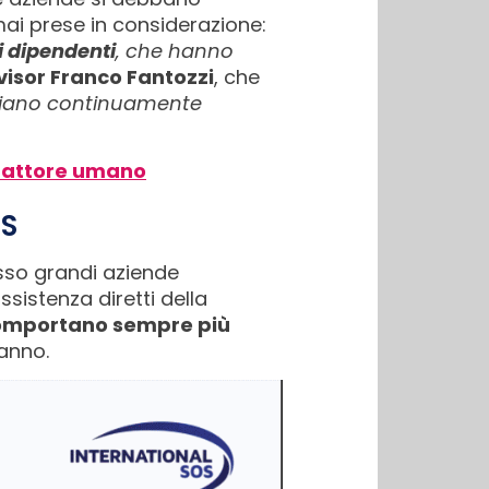
i prese in considerazione:
ei dipendenti
, che hanno
visor Franco Fantozzi
, che
tiano continuamente
e fattore umano
OS
esso grandi aziende
assistenza diretti della
 comportano sempre più
anno.