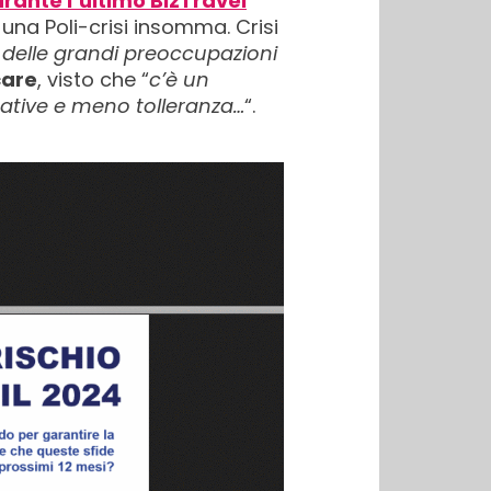
rante l’ultimo BizTravel
: una Poli-crisi insomma. Crisi
 delle grandi preoccupazioni
care
, visto che “
c’è un
ative e meno tolleranza…
“.